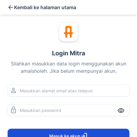
arrow_back
Kembali ke halaman utama
Login Mitra
Silahkan masukkan data login menggunakan akun
amalsholeh. Jika belum mempunyai akun.
person
lock
visibility
login
Masuk ke akun